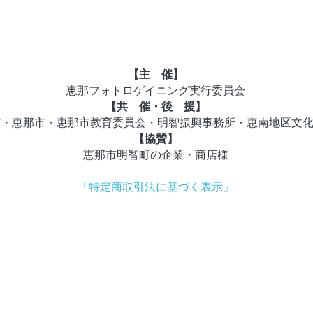
【主　催】
恵那フォトロゲイニング実行委員会
【共　催・後　援】
村・
恵那市・恵那市教育委員会・明智振興事務所・恵南地区文
【協賛】
恵那市明智町の企業・商店様
「特定商取引法に基づく表示」