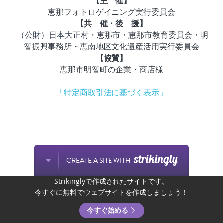
【主　催】
恵那フォトロゲイニング実行委員会
【共　催・後　援】
 （公財）日本大正村・
恵那市・恵那市教育委員会・明
智振興事務所・恵南地区文化遺産活用実行委員会
【協賛】
恵那市明智町の企業・商店様
「特定商取引法に基づく表示」
CREATE A SITE WITH
Strikinglyで作成されたサイトです。
今すぐに無料でウェブサイトを作成しましょう！
今すぐ始める
電話する
メールで問い合わ
LINEで問い合わ
アクセス方法